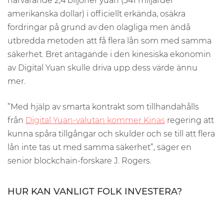
närvarande 2,4 biljoner yuan (341 miljarder
amerikanska dollar) i officiellt erkända, osäkra
fordringar på grund av den olagliga men ändå
utbredda metoden att få flera lån som med samma
säkerhet. Bret antagande i den kinesiska ekonomin
av Digital Yuan skulle driva upp dess värde ännu
mer.
”Med hjälp av smarta kontrakt som tillhandahålls
från
Digital Yuan-valutan kommer Kinas
regering att
kunna spåra tillgångar och skulder och se till att flera
lån inte tas ut med samma säkerhet”, säger en
senior blockchain-forskare J. Rogers.
HUR KAN VANLIGT FOLK INVESTERA?