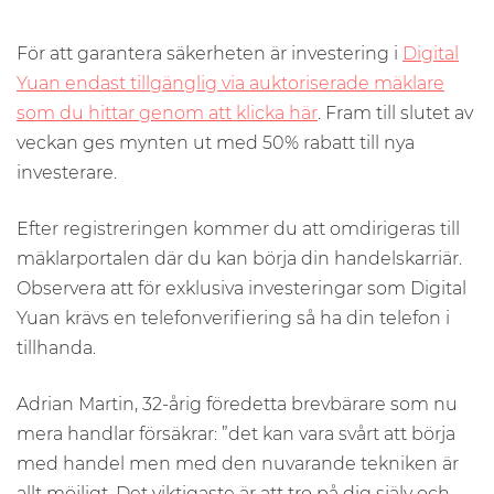
För att garantera säkerheten är investering i
Digital
Yuan endast tillgänglig via auktoriserade mäklare
som du hittar genom att klicka här
. Fram till slutet av
veckan ges mynten ut med 50% rabatt till nya
investerare.
Efter registreringen kommer du att omdirigeras till
mäklarportalen där du kan börja din handelskarriär.
Observera att för exklusiva investeringar som Digital
Yuan krävs en telefonverifiering så ha din telefon i
tillhanda.
Adrian Martin, 32-årig föredetta brevbärare som nu
mera handlar försäkrar: ”det kan vara svårt att börja
med handel men med den nuvarande tekniken är
allt möjligt. Det viktigaste är att tro på dig själv och