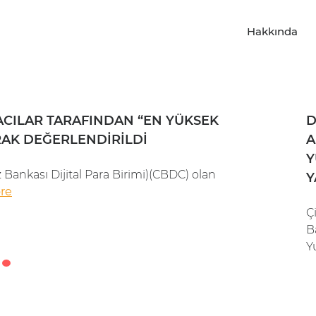
Hakkında
ACILAR TARAFINDAN “EN YÜKSEK
DIGITAL
D
ARAK DEĞERLENDIRILDI
POTANSI
A
Y
 Bankası Dijital Para Birimi)(CBDC) olan
Çin'in Cen
Y
re
Digital Yuan
Ç
B
Yu