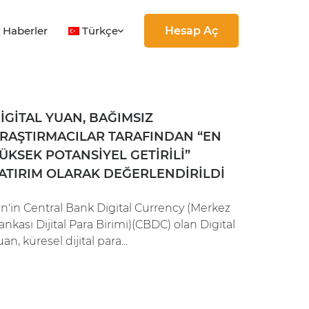
Türkçe
Haberler
Hesap Aç
 YUAN, BAĞIMSIZ ARAŞTIRMACILAR TARAFINDA
IGITAL YUAN, BAĞIMSIZ
YEL GETIRILI” YATIRIM OLARAK DEĞERLENDIRI
RAŞTIRMACILAR TARAFINDAN “EN
ÜKSEK POTANSIYEL GETIRILI”
tral Bank Digital Currency (Merkez Bankası Dijital Para Bi
ATIRIM OLARAK DEĞERLENDIRILDI
, küresel dijital para...
Read more
in'in Central Bank Digital Currency (Merkez
ankası Dijital Para Birimi)(CBDC) olan Digital
an, küresel dijital para...