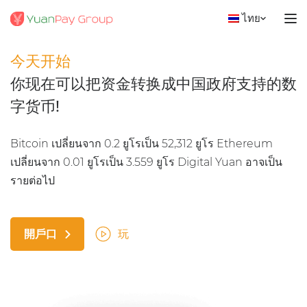
ไทย
今天开始
你现在可以把资金转换成中国政府支持的数
字货币!
Bitcoin เปลี่ยนจาก 0.2 ยูโรเป็น 52,312 ยูโร Ethereum
เปลี่ยนจาก 0.01 ยูโรเป็น 3.559 ยูโร Digital Yuan อาจเป็น
รายต่อไป
開戶口
玩