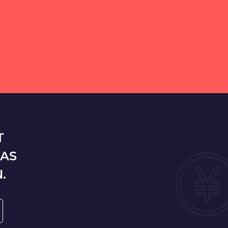
T
DAS
.