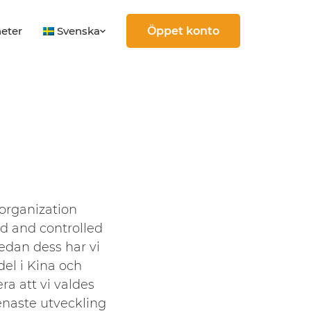
Svenska
eter
Öppet konto
organization
ed and controlled
edan dess har vi
el i Kina och
ra att vi valdes
enaste utveckling