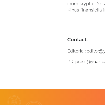
inom krypto. Det ä
Kinas finansiella i
Contact:
Editorial:
editor@
PR:
press@yuanp