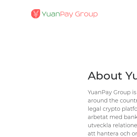
About Y
YuanPay Group is
around the countr
legal crypto plat
arbetat med banke
utveckla relatione
att hantera och o