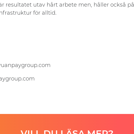
r resultatet utav hårt arbete men, håller också på
nfrastruktur för alltid.
yuanpaygroup.com
aygroup.com
VILL DU LÄSA MER?