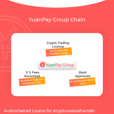
YuanPay Group Chain
Auktoriserad Licens för kryptovalutahandel
-