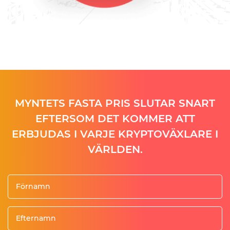
MYNTETS FASTA PRIS SLUTAR SNART
EFTERSOM DET KOMMER ATT
ERBJUDAS I VARJE KRYPTOVÄXLARE I
VÄRLDEN.