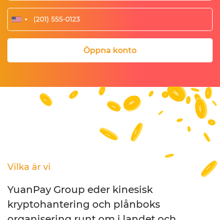
Öppna konto
Vilka är vi
YuanPay Group eder kinesisk
kryptohantering och plånboks
organisering runt om i landet och