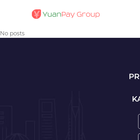
No posts
PR
K