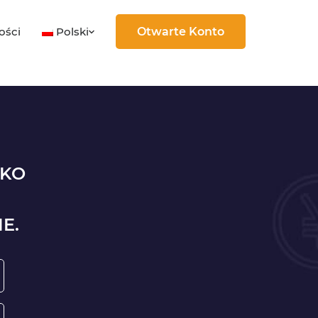
Polski
ości
Otwarte Konto
LKO
E.