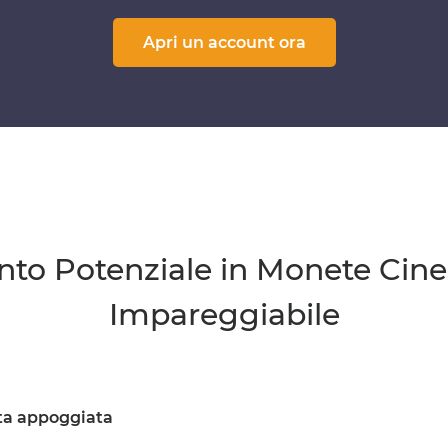
Apri un account ora
nto Potenziale in Monete Cin
Impareggiabile
uta appoggiata