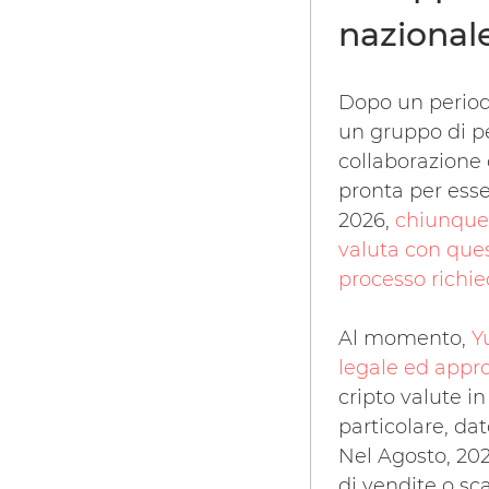
nazional
Dopo un periodo
un gruppo di pe
collaborazione 
pronta per esser
2026,
chiunque 
valuta con ques
processo richie
Al momento,
Y
legale ed appro
cripto valute i
particolare, dat
Nel Agosto, 202
di vendite o sc