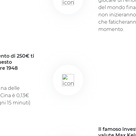
giocare un enor
del mondo finan
non inizieranno
che faticheran
momento.
nto di 250€ ti
uesto
re 1948
una delle
 Cina è 0,13€
ni 15 minuti)
Il famoso inves
valute Max Kei