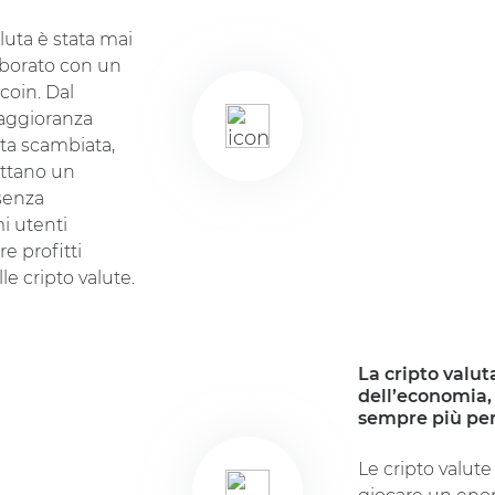
luta è stata mai
aborato con un
coin. Dal
aggioranza
ta scambiata,
ettano un
senza
i utenti
e profitti
e cripto valute.
La cripto valuta
dell’economia,
sempre più pe
Le cripto valut