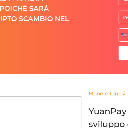
POICHÉ SARÀ
RIPTO SCAMBIO NEL
Monete Cinesi
YuanPay 
sviluppo 