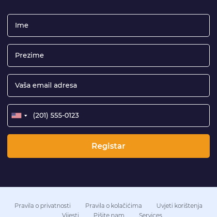
Registar
Pravila o privatnosti
Pravila o kolačićima
Uvjeti korištenja
Vijesti
Pišite nam
Services