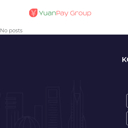
No posts
K